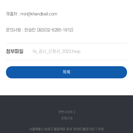
제출처 : min@khandball.com
문의사항 : 한승민 대리(02-6285-1912)
첨부파일
fa_공시_신청서_2023.hwp
목록
관련사이트
운영규정
서울특별시 송파구 올림픽로 424 SK핸드볼경기장 114호