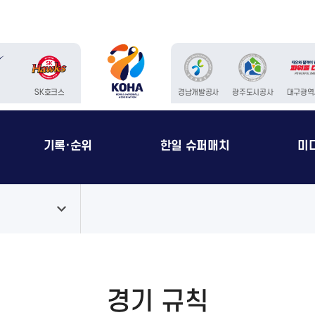
청
SK호크스
경남개발공사
광주도시공사
대구광역
기록·순위
한일 슈퍼매치
미
칙
경기 규칙