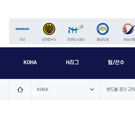
두산
상무피닉스
인천도시공사
충남도청
하남시
KOHA
H리그
팀/선수
로
그
KOHA
핸드볼 경기 규
티켓&SHOP
인