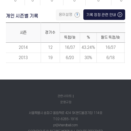
스
0
0
0
0
0
0
트
시
즌
통
용어설명
기록 정정 관련 안내
개인 시즌별 기록
산
기
록
시즌
경기수
득점/슛
%
필드 득점/슛
개
개
2014
12
16/37
43.24%
16/37
43
인
인
시
시
즌
즌
2013
19
6/20
30%
6/18
33
별
별
기
기
록
록
(시
(기
즌)
록)
관련사이트
운영규정
서울특별시 송파구 올림픽로 424 SK핸드볼경기장 114호
T 02-6285-1916
pr@khandball.com