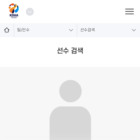
로
그
열
인
기
팀/선수
선수검색
선수 검색