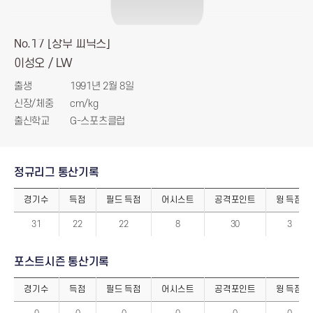
No.17 [상무 피닉스]
이성오 / LW
출생
1991년 2월 8일
신장/체중
cm/kg
출신학교
G-스포츠클럽
정규리그 통산기록
경기수
득점
필드 득점
어시스트
공격포인트
윙 득점
정
규
31
22
22
8
30
3
리
그
통
산
포스트시즌 통산기록
기
록
경기수
득점
필드 득점
어시스트
공격포인트
윙 득점
포