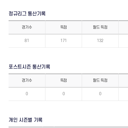
정규리그 통산기록
경기수
득점
필드 득점
정
규
81
171
132
리
그
통
산
기
록
포스트시즌 통산기록
경기수
득점
필드 득점
포
스
0
0
0
트
시
즌
통
산
기
록
개인 시즌별 기록