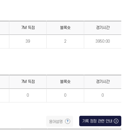
7M 득점
블록슛
경기시간
39
2
3950:00
7M 득점
블록슛
경기시간
0
0
0
기록 정정 관련 안내
용어설명