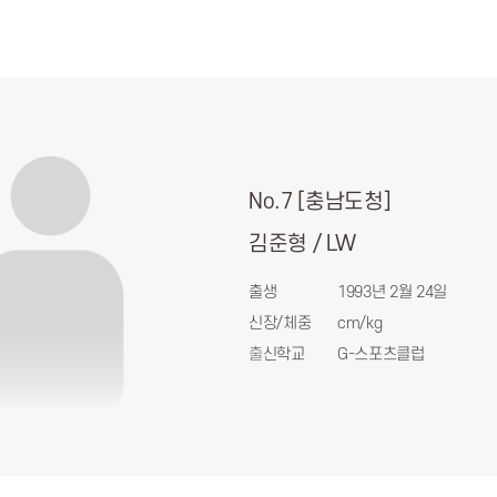
No.7 [충남도청]
김준형 / LW
출생
1993년 2월 24일
신장/체중
cm/kg
출신학교
G-스포츠클럽