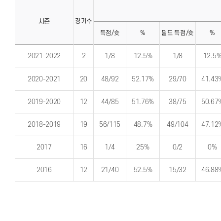
시즌
경기수
득점/슛
%
필드 득점/슛
%
개
개
인
인
2021-2022
2
1/8
12.5%
1/8
12.5
시
시
즌
즌
별
별
2020-2021
20
48/92
52.17%
29/70
41.43
기
기
록
록
(시
(기
즌)
록)
2019-2020
12
44/85
51.76%
38/75
50.67
2018-2019
19
56/115
48.7%
49/104
47.12
2017
16
1/4
25%
0/2
0%
2016
12
21/40
52.5%
15/32
46.88