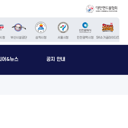
시청
부산시설공단
삼척시청
서울시청
인천광역시청
SK슈가글라이더즈
디어&뉴스
공지 안내