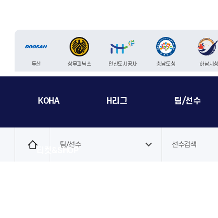
두산
상무피닉스
인천도시공사
충남도청
하남시
KOHA
H리그
팀/선수
로
그
팀/선수
선수검색
티켓&SHOP
인