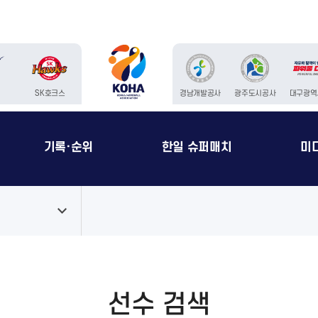
청
SK호크스
경남개발공사
광주도시공사
대구광역
기록·순위
한일 슈퍼매치
미
선수 검색