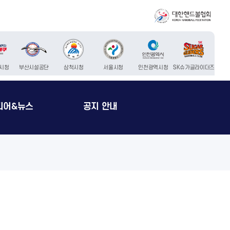
시청
부산시설공단
삼척시청
서울시청
인천광역시청
SK슈가글라이더즈
디어&뉴스
공지 안내