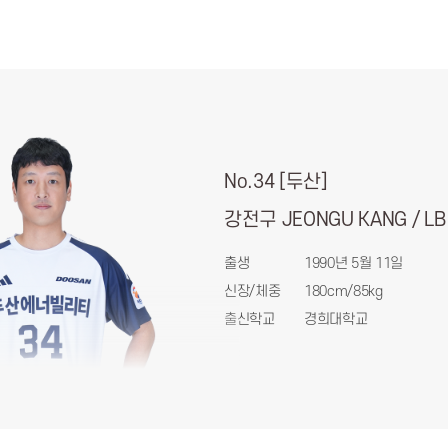
No.34 [두산]
강전구 JEONGU KANG / LB
출생
1990년 5월 11일
신장/체중
180cm/85kg
출신학교
경희대학교