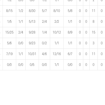
%
1/2
0/0
0/0
1/2
1/1
0/0
0
0
2
0
%
8/15
1/2
8/30
5/7
8/10
5/8
0
0
11
0
%
1/5
1/1
5/13
2/4
2/2
1/1
0
0
8
0
%
15/25
2/4
9/28
1/4
10/12
8/9
0
0
15
0
%
5/6
0/0
9/23
0/2
1/1
1/1
0
0
3
0
%
7/19
1/1
10/31
4/6
12/16
6/7
0
0
11
0
%
0/0
0/0
0/5
0/0
1/1
0/0
0
0
0
0