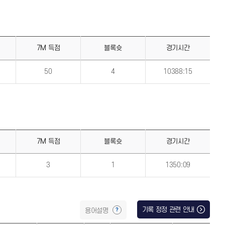
7M 득점
블록슛
경기시간
50
4
10388:15
7M 득점
블록슛
경기시간
3
1
1350:09
기록 정정 관련 안내
용어설명