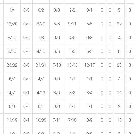
%
1/4
0/0
0/2
0/0
2/2
0/1
0
0
5
0
%
12/20
0/0
8/29
5/6
9/11
5/5
0
0
22
0
8/10
0/0
1/3
0/0
4/5
0/3
0
0
4
0
6/10
0/0
4/16
6/6
3/5
5/5
0
0
8
0
%
23/32
0/0
21/61
7/10
13/16
12/17
0
0
28
0
6/7
0/0
4/7
0/0
1/1
1/1
0
0
4
0
%
4/7
0/1
4/13
3/6
8/8
3/4
0
0
11
0
%
0/0
0/0
0/1
0/0
0/1
1/1
0
0
2
0
%
11/19
0/1
10/35
7/11
7/10
8/9
0
0
17
0