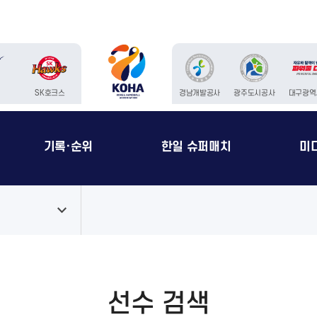
청
SK호크스
경남개발공사
광주도시공사
대구광역
기록·순위
한일 슈퍼매치
미
선수 검색