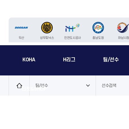
두산
상무피닉스
인천도시공사
충남도청
하남시
KOHA
H리그
팀/선수
로
그
팀/선수
선수검색
티켓&SHOP
인