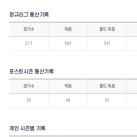
정규리그 통산기록
경기수
득점
필드 득점
정
규
217
591
541
리
그
통
산
기
록
포스트시즌 통산기록
경기수
득점
필드 득점
포
스
28
94
91
트
시
즌
통
산
기
록
개인 시즌별 기록