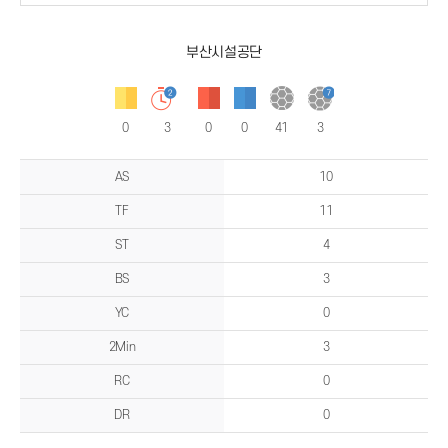
부산시설공단
0
3
0
0
41
3
양
팀
AS
10
비
교
TF
11
테
이
블
ST
4
BS
3
YC
0
2Min
3
RC
0
DR
0