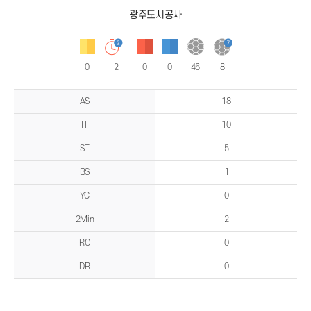
광주도시공사
0
2
0
0
46
8
양
팀
AS
18
비
교
TF
10
테
이
블
ST
5
BS
1
YC
0
2Min
2
RC
0
DR
0