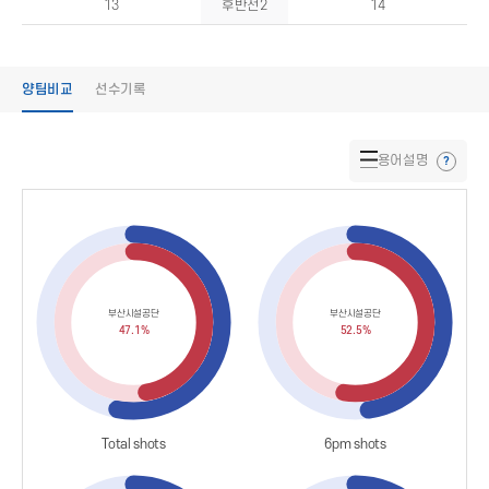
13
후반전2
14
양팀비교
선수기록
용어설명
부산시설공단
부산시설공단
47.1%
52.5%
Total shots
6pm shots