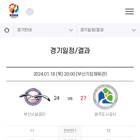
로
그
열
인
기
경기안내
경기일정/결과
경기일정/결과
2024.01.18 (목) 20:00 [부산기장체육관]
경
기
일
정/
결
24
vs
27
과
테
이
블
부산시설공단
광주도시공사
11
전반전1
13