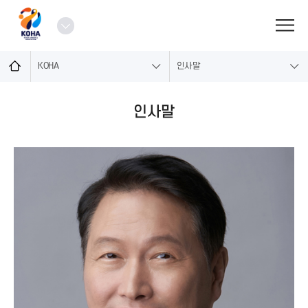
로
그
열
인
기
KOHA
인사말
인사말