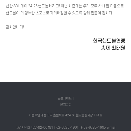
신한 SOL 페이 24-25 핸드볼 H 리그! 이번 시즌에는 우리 모두 하나 된 마음으로
핸드볼이 더 행복한 스포츠로 자리매김할 수 있도록 함께 만들어 갑시다.
감사합니다!
한국핸드볼연맹
총재 최태원
관련사이트
운영규정
서울특별시 송파구 올림픽로 424 SK핸드볼경기장 114호
사업자번호 427-82-00481 T 02-6285-1901 | F 02-6285-1905 E-mail