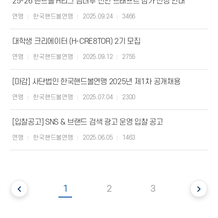
25-26 핸드볼 H리그 남녀부 신인 드래프트 참가 신청 안내
연맹
한국핸드볼연맹
2025.09.24
3466
대학생 크리에이터 (H-CRE8TOR) 2기 모집
연맹
한국핸드볼연맹
2025.09.12
2755
[마감] 사단법인 한국핸드볼연맹 2025년 제1차 공개채용
연맹
한국핸드볼연맹
2025.07.04
2300
[입찰공고] SNS & 브랜드 검색 광고 운영 입찰 공고
연맹
한국핸드볼연맹
2025.06.05
1463
1
2
3