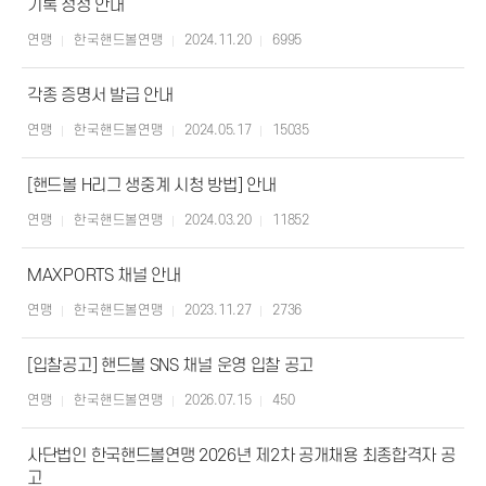
기록 정정 안내
연맹
한국핸드볼연맹
2024.11.20
6995
각종 증명서 발급 안내
연맹
한국핸드볼연맹
2024.05.17
15035
[핸드볼 H리그 생중계 시청 방법] 안내
연맹
한국핸드볼연맹
2024.03.20
11852
MAXPORTS 채널 안내
연맹
한국핸드볼연맹
2023.11.27
2736
[입찰공고] 핸드볼 SNS 채널 운영 입찰 공고
연맹
한국핸드볼연맹
2026.07.15
450
사단법인 한국핸드볼연맹 2026년 제2차 공개채용 최종합격자 공
고