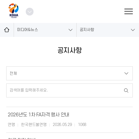
로
그
열
인
기
미디어&뉴스
공지사항
공지사항
공
지
2026년도 1차 FA자격 행사 안내
사
항
연맹
한국핸드볼연맹
2026.05.29
1068