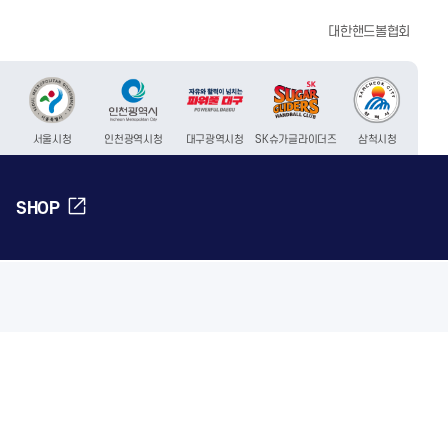
대한핸드볼협회
서울시청
인천광역시청
대구광역시청
SK슈가글라이더즈
삼척시청
SHOP