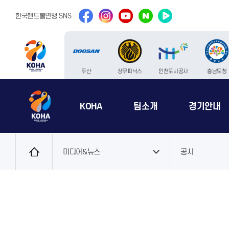
facebook
instargram
youtube
naver
naver
한국핸드볼연맹 SNS
tv
두산
상무피닉스
인천도시공사
충남도청
KOHA
팀소개
경기안내
로
그
미디어&뉴스
공시
인