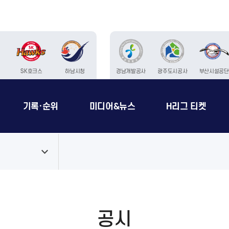
SK호크스
하남시청
경남개발공사
광주도시공사
부산시설공단
기록·순위
미디어&뉴스
H리그 티켓
공시