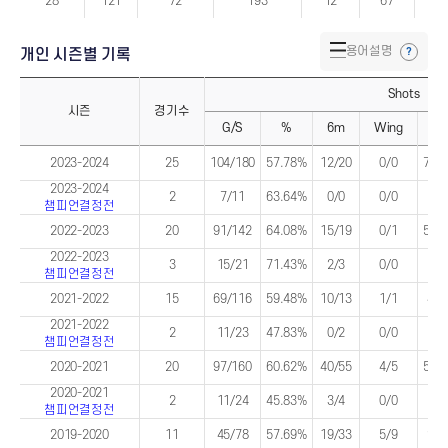
스
28
121
72
193
12
67
1
트
시
즌
종
용어설명
개인 시즌별 기록
합
기
록
Shots
시즌
경기수
G/S
%
6m
Wing
9
개
개
인
2023-2024
인
25
104/180
57.78%
12/20
0/0
75/
시
시
즌
즌
2023-2024
2
7/11
63.64%
0/0
0/0
3/
별
별
챔피언결정전
기
기
록
록
2022-2023
20
91/142
64.08%
15/19
0/1
56/
(시
(기
즌)
록)
2022-2023
3
15/21
71.43%
2/3
0/0
9/
챔피언결정전
2021-2022
15
69/116
59.48%
10/13
1/1
43/
2021-2022
2
11/23
47.83%
0/2
0/0
8/
챔피언결정전
2020-2021
20
97/160
60.62%
40/55
4/5
53/
2020-2021
2
11/24
45.83%
3/4
0/0
7/
챔피언결정전
2019-2020
11
45/78
57.69%
19/33
5/9
26/