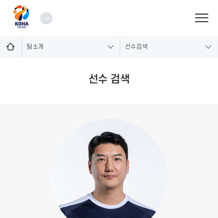
로
그
열
인
기
팀소개
선수검색
선수 검색