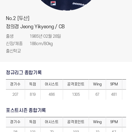
No.2 [두산]
정의경 Jeong Yikyeong / CB
출생
1985년 02월 28일
신장/체중
188cm/80kg
출신학교
정규리그 종합기록
경기수
득점
어시스트
공격포인트
Wing
9PM
7P
정
규
207
819
486
1305
67
481
2
리
그
종
합
포스트시즌 종합기록
기
록
경기수
득점
어시스트
공격포인트
Wing
9PM
7P
포