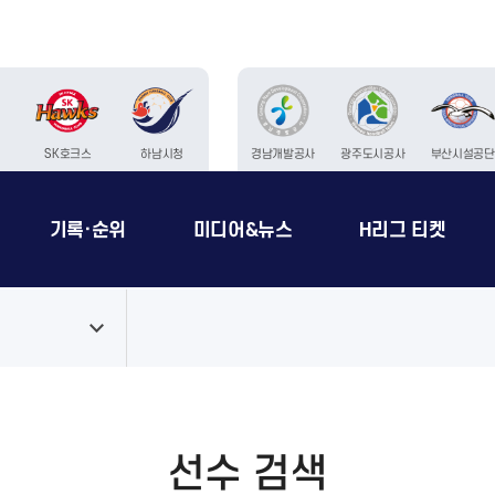
SK호크스
하남시청
경남개발공사
광주도시공사
부산시설공단
기록·순위
미디어&뉴스
H리그 티켓
선수 검색