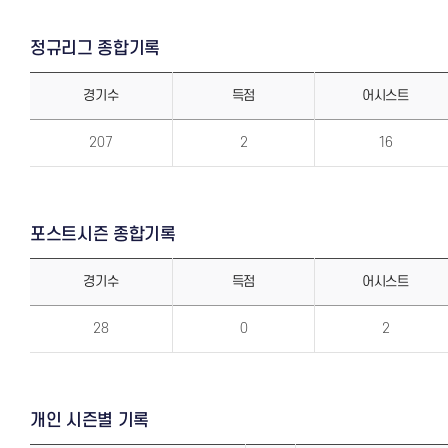
정규리그 종합기록
경기수
득점
어시스트
정
규
207
2
16
리
그
종
합
기
록
포스트시즌 종합기록
경기수
득점
어시스트
포
스
28
0
2
트
시
즌
종
합
기
록
개인 시즌별 기록