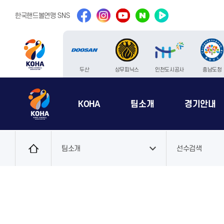
facebook
instargram
youtube
naver
naver
한국핸드볼연맹 SNS
tv
두산
상무피닉스
인천도시공사
충남도청
KOHA
팀소개
경기안내
로
그
팀소개
선수검색
인