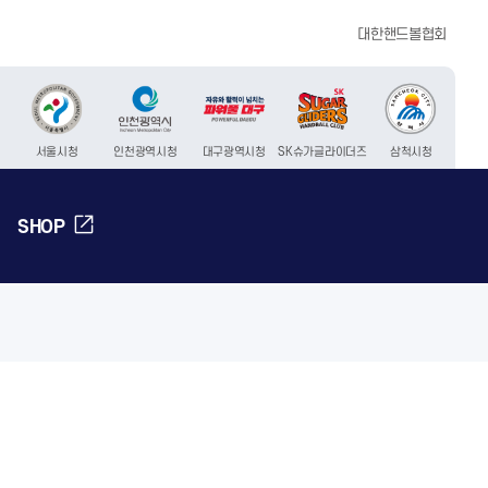
대한핸드볼협회
서울시청
인천광역시청
대구광역시청
SK슈가글라이더즈
삼척시청
SHOP