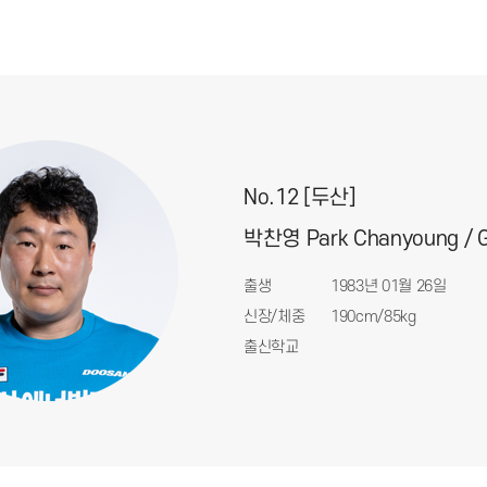
No.12 [두산]
박찬영 Park Chanyoung / 
출생
1983년 01월 26일
신장/체중
190cm/85kg
출신학교