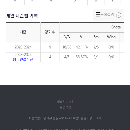
스
4
4
4
8
0
2
0
트
시
즌
종
용어설명
개인 시즌별 기록
합
기
록
Shots
시즌
경기수
G/S
%
6m
Wing
9m
개
개
인
2023-2024
인
9
16/38
42.11%
2/5
0/0
10/2
시
시
즌
즌
2023-2024
4
4/6
66.67%
1/1
0/0
2/3
별
별
챔피언결정전
기
기
록
록
(시
(기
즌)
록)
관련사이트
운영규정
서울특별시 송파구 올림픽로 424 SK핸드볼경기장 114호