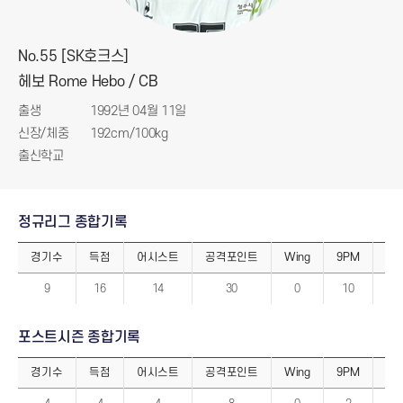
No.55 [SK호크스]
헤보 Rome Hebo / CB
출생
1992년 04월 11일
신장/체중
192cm/100kg
출신학교
정규리그 종합기록
경기수
득점
어시스트
공격포인트
Wing
9PM
7P
정
규
9
16
14
30
0
10
0
리
그
종
합
포스트시즌 종합기록
기
록
경기수
득점
어시스트
공격포인트
Wing
9PM
7P
포