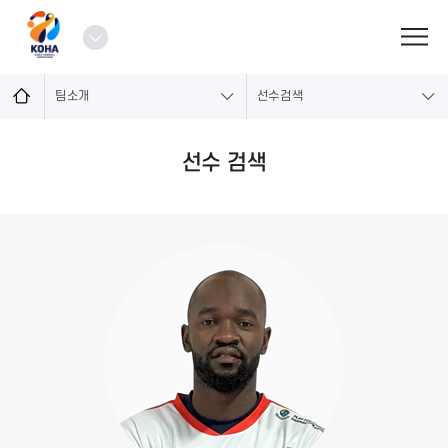
로
그
열
인
기
팀소개
선수검색
선수 검색